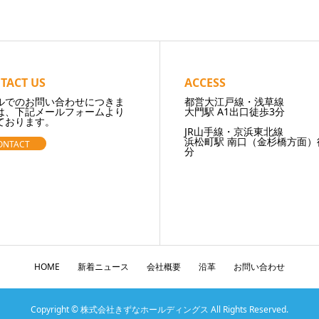
TACT US
ACCESS
ルでのお問い合わせにつきま
都営大江戸線・浅草線
は、下記メールフォームより
大門駅 A1出口徒歩3分
ております。
JR山手線・京浜東北線
浜松町駅 南口（金杉橋方面）
ONTACT
分
HOME
新着ニュース
会社概要
沿革
お問い合わせ
Copyright © 株式会社きずなホールディングス All Rights Reserved.